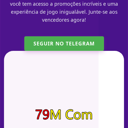
você tem acesso a promoções incríveis e uma
experiência de jogo inigualável. Junte-se aos
vencedores agora!
SEGUIR NO TELEGRAM