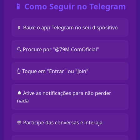
📱 Como Seguir no Telegram
📱 Baixe o app Telegram no seu dispositivo
🔍 Procure por "@79M ComOficial"
👆 Toque em "Entrar" ou "Join"
🔔 Ative as notificações para não perder
nada
💬 Participe das conversas e interaja