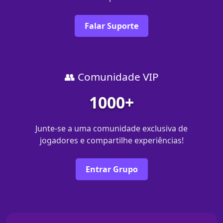
Falar Suporte
👥 Comunidade VIP
1000+
Junte-se a uma comunidade exclusiva de
jogadores e compartilhe experiências!
Entrar Grupo