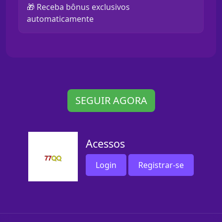
🎁 Receba bônus exclusivos
automaticamente
SEGUIR AGORA
Acessos
Login
Registrar-se