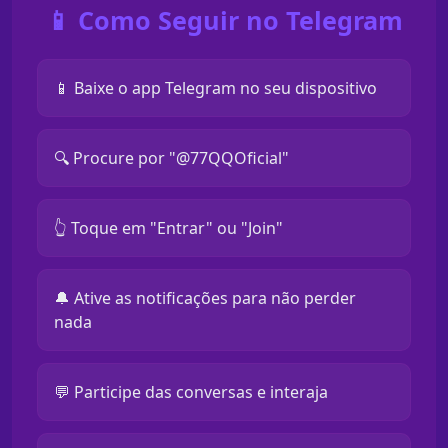
📱 Como Seguir no Telegram
📱 Baixe o app Telegram no seu dispositivo
🔍 Procure por "@77QQOficial"
👆 Toque em "Entrar" ou "Join"
🔔 Ative as notificações para não perder
nada
💬 Participe das conversas e interaja