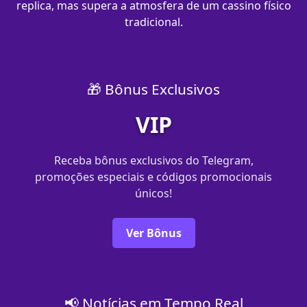
replica, mas supera a atmosfera de um cassino físico
tradicional.
🎁 Bônus Exclusivos
VIP
Receba bônus exclusivos do Telegram,
promoções especiais e códigos promocionais
únicos!
Ver Bônus
📢 Notícias em Tempo Real