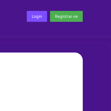
Login
Registrar-se