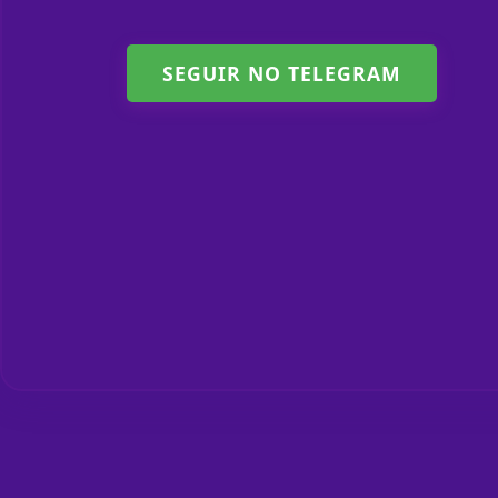
SEGUIR NO TELEGRAM