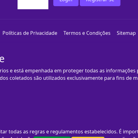
Políticas de Privacidade
Termos e Condições
Sitemap
de
ários e está empenhada em proteger todas as informações 
os coletados são utilizados exclusivamente para fins de m
r todas as regras e regulamentos estabelecidos. É import