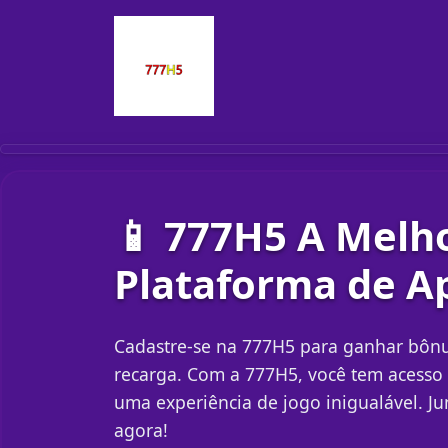
📱 777H5 A Melh
Plataforma de A
Cadastre-se na 777H5 para ganhar bônu
recarga. Com a 777H5, você tem acesso 
uma experiência de jogo inigualável. J
agora!