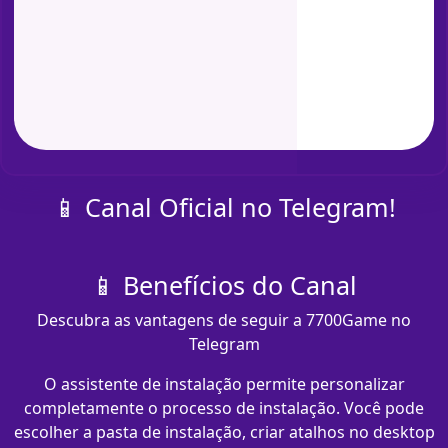
📱 Canal Oficial no Telegram!
📱 Benefícios do Canal
Descubra as vantagens de seguir a 7700Game no
Telegram
O assistente de instalação permite personalizar
completamente o processo de instalação. Você pode
escolher a pasta de instalação, criar atalhos no desktop