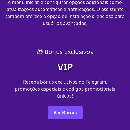
e menu iniciar, e configurar opções adicionais como
atualizações automáticas e notificações. O assistente
também oferece a opção de instalação silenciosa para
usuários avançados.
🎁 Bônus Exclusivos
VIP
Receba bônus exclusivos do Telegram,
promoções especiais e códigos promocionais
únicos!
Ver Bônus