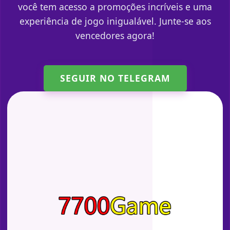
você tem acesso a promoções incríveis e uma
experiência de jogo inigualável. Junte-se aos
vencedores agora!
SEGUIR NO TELEGRAM