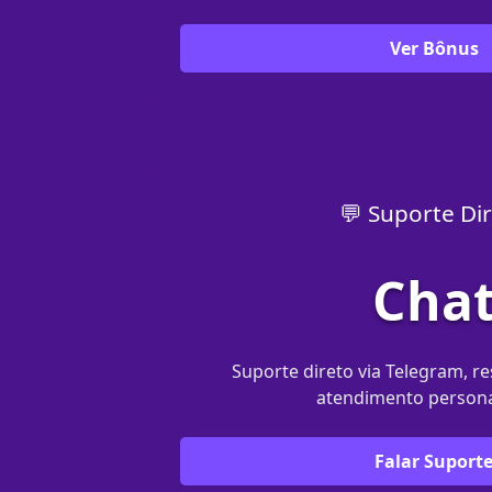
Ver Bônus
💬 Suporte Di
Cha
Suporte direto via Telegram, r
atendimento persona
Falar Suport