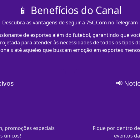
📱 Benefícios do Canal
Descubra as vantagens de seguir a 75C.Com no Telegram
sionante de esportes além do futebol, garantindo que voc
projetada para atender às necessidades de todos os tipos 
cionais até aqueles que buscam emoção em esportes menos
sivos
📢 Notí
m, promoções especiais
Fique por dentro d
s únicos!
eventos da