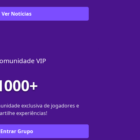
Ver Notícias
Comunidade VIP
1000+
unidade exclusiva de jogadores e
rtilhe experiências!
Entrar Grupo