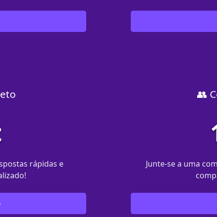
reto
👥 
t
espostas rápidas e
Junte-se a uma com
lizado!
compa
e