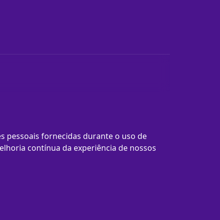
s pessoais fornecidas durante o uso de
elhoria contínua da experiência de nossos