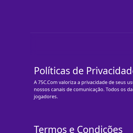
Políticas de Privacida
A 75C.Com valoriza a privacidade de seus u
nossos canais de comunicação. Todos os dad
jogadores.
Termos e Condições