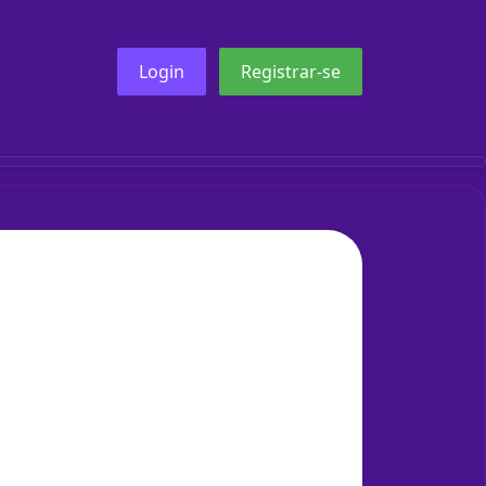
Login
Registrar-se