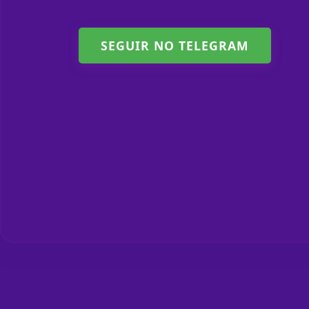
SEGUIR NO TELEGRAM