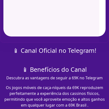
📱 Canal Oficial no Telegram!
📱 Benefícios do Canal
Descubra as vantagens de seguir a 69K no Telegram
Os jogos móveis de caça-níqueis da 69K reproduzem
perfeitamente a experiência dos cassinos físicos,
permitindo que você aproveite emoção e altos ganhos
em qualquer lugar com a 69K Brasil .