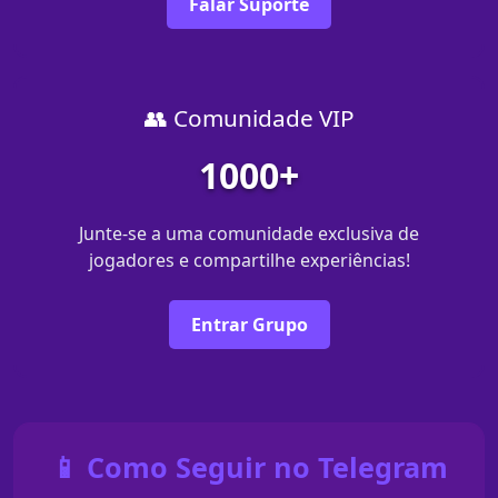
Falar Suporte
👥 Comunidade VIP
1000+
Junte-se a uma comunidade exclusiva de
jogadores e compartilhe experiências!
Entrar Grupo
📱 Como Seguir no Telegram