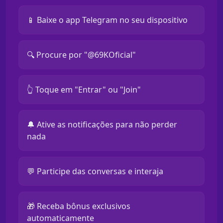
📱 Baixe o app Telegram no seu dispositivo
🔍 Procure por "@69KOficial"
👆 Toque em "Entrar" ou "Join"
🔔 Ative as notificações para não perder
nada
💬 Participe das conversas e interaja
🎁 Receba bônus exclusivos
automaticamente