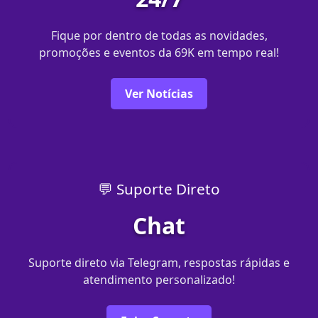
Fique por dentro de todas as novidades,
promoções e eventos da 69K em tempo real!
Ver Notícias
💬 Suporte Direto
Chat
Suporte direto via Telegram, respostas rápidas e
atendimento personalizado!