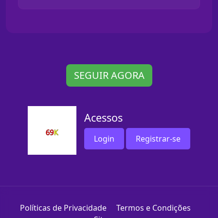
SEGUIR AGORA
Acessos
Login
Registrar-se
Políticas de Privacidade
Termos e Condições