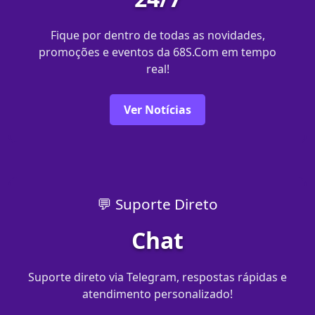
Fique por dentro de todas as novidades,
promoções e eventos da 68S.Com em tempo
real!
Ver Notícias
💬 Suporte Direto
Chat
Suporte direto via Telegram, respostas rápidas e
atendimento personalizado!