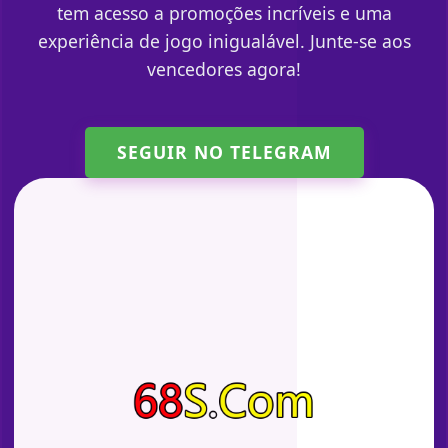
tem acesso a promoções incríveis e uma
experiência de jogo inigualável. Junte-se aos
vencedores agora!
SEGUIR NO TELEGRAM