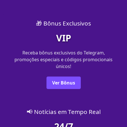
🎁 Bônus Exclusivos
VIP
Receba bônus exclusivos do Telegram,
promoções especiais e códigos promocionais
únicos!
Ver Bônus
📢 Notícias em Tempo Real
24/7