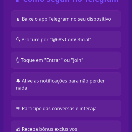
📱 Baixe o app Telegram no seu dispositivo
🔍 Procure por "@68S.ComOficial"
👆 Toque em "Entrar" ou "Join"
🔔 Ative as notificações para não perder
nada
💬 Participe das conversas e interaja
🎁 Receba bônus exclusivos