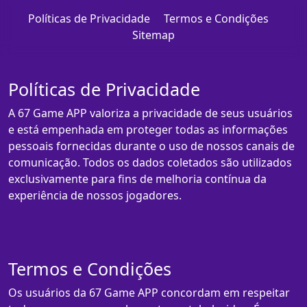
Políticas de Privacidade
Termos e Condições
Sitemap
Políticas de Privacidade
A 67 Game APP valoriza a privacidade de seus usuários
e está empenhada em proteger todas as informações
pessoais fornecidas durante o uso de nossos canais de
comunicação. Todos os dados coletados são utilizados
exclusivamente para fins de melhoria contínua da
experiência de nossos jogadores.
Termos e Condições
Os usuários da 67 Game APP concordam em respeitar