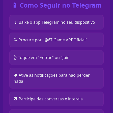
📱 Como Seguir no Telegram
📱 Baixe o app Telegram no seu dispositivo
🔍 Procure por "@67 Game APPOficial"
👆 Toque em "Entrar" ou "Join"
🔔 Ative as notificações para não perder
nada
💬 Participe das conversas e interaja