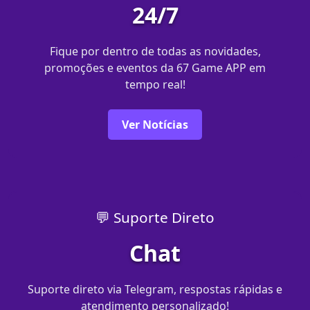
24/7
Fique por dentro de todas as novidades,
promoções e eventos da 67 Game APP em
tempo real!
Ver Notícias
💬 Suporte Direto
Chat
Suporte direto via Telegram, respostas rápidas e
atendimento personalizado!