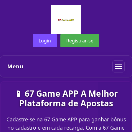
Login
Registrar-se
Menu
📱 67 Game APP A Melhor
Plataforma de Apostas
Cadastre-se na 67 Game APP para ganhar bônus
no cadastro e em cada recarga. Com a 67 Game