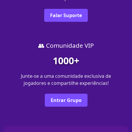
Falar Suporte
👥 Comunidade VIP
1000+
Junte-se a uma comunidade exclusiva de
jogadores e compartilhe experiências!
Entrar Grupo