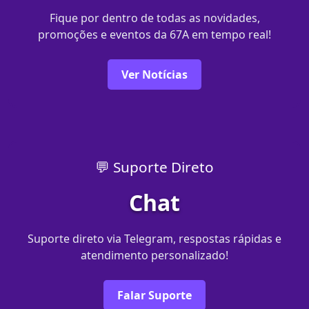
Fique por dentro de todas as novidades,
promoções e eventos da 67A em tempo real!
Ver Notícias
💬 Suporte Direto
Chat
Suporte direto via Telegram, respostas rápidas e
atendimento personalizado!
Falar Suporte