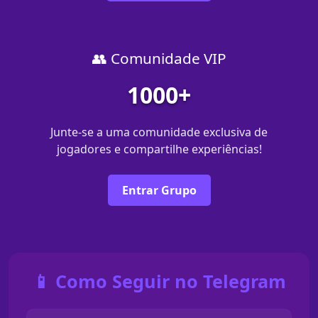
👥 Comunidade VIP
1000+
Junte-se a uma comunidade exclusiva de
jogadores e compartilhe experiências!
Entrar Grupo
📱 Como Seguir no Telegram