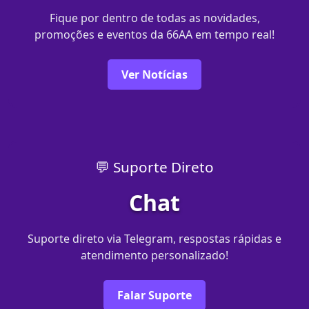
Fique por dentro de todas as novidades,
promoções e eventos da 66AA em tempo real!
Ver Notícias
💬 Suporte Direto
Chat
Suporte direto via Telegram, respostas rápidas e
atendimento personalizado!
Falar Suporte