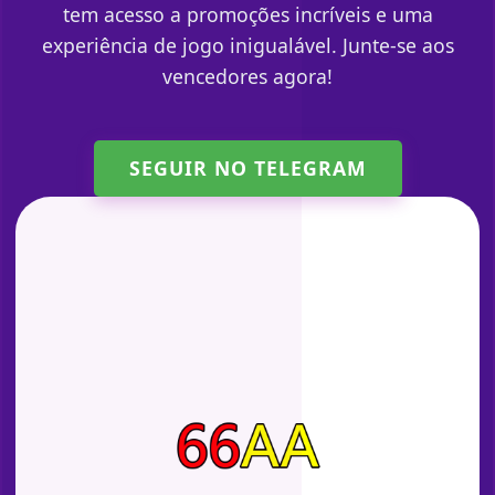
tem acesso a promoções incríveis e uma
experiência de jogo inigualável. Junte-se aos
vencedores agora!
SEGUIR NO TELEGRAM