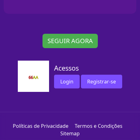
SEGUIR AGORA
Acessos
Login
Registrar-se
Políticas de Privacidade
Termos e Condições
Sitemap