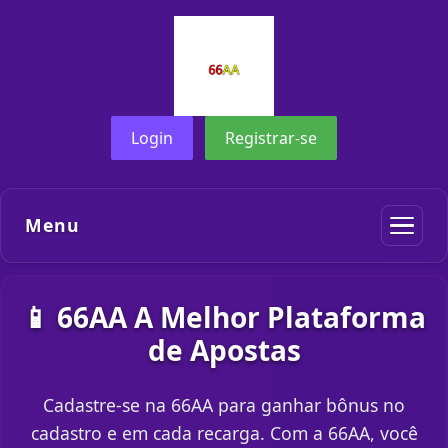
Login
Registrar-se
Menu
📱 66AA A Melhor Plataforma
de Apostas
Cadastre-se na 66AA para ganhar bônus no
cadastro e em cada recarga. Com a 66AA, você