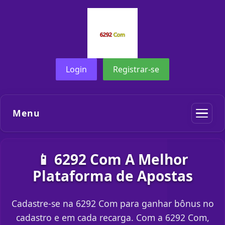
Login
Registrar-se
Menu
📱 6292 Com A Melhor
Plataforma de Apostas
Cadastre-se na 6292 Com para ganhar bônus no
cadastro e em cada recarga. Com a 6292 Com,