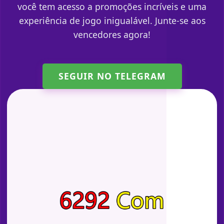
você tem acesso a promoções incríveis e uma
experiência de jogo inigualável. Junte-se aos
vencedores agora!
SEGUIR NO TELEGRAM