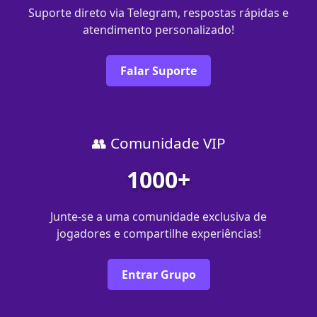
Suporte direto via Telegram, respostas rápidas e
atendimento personalizado!
Falar Suporte
👥 Comunidade VIP
1000+
Junte-se a uma comunidade exclusiva de
jogadores e compartilhe experiências!
Entrar Grupo