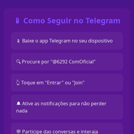
📱 Como Seguir no Telegram
📱 Baixe o app Telegram no seu dispositivo
🔍 Procure por "@6292 ComOficial"
👆 Toque em "Entrar" ou "Join"
🔔 Ative as notificações para não perder
nada
💬 Participe das conversas e interaja