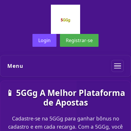
Login
Registrar-se
Menu
📱 5GGg A Melhor Plataforma
de Apostas
Cadastre-se na 5GGg para ganhar bônus no
cadastro e em cada recarga. Com a 5GGg, você