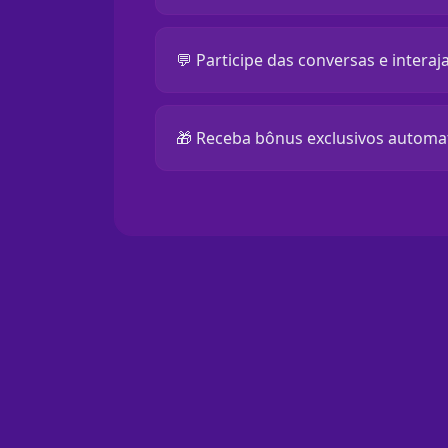
💬 Participe das conversas e interaj
🎁 Receba bônus exclusivos autom