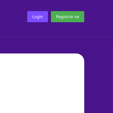
Login
Registrar-se