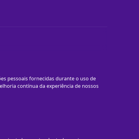
es pessoais fornecidas durante o uso de
elhoria contínua da experiência de nossos