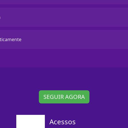
a
aticamente
SEGUIR AGORA
Acessos