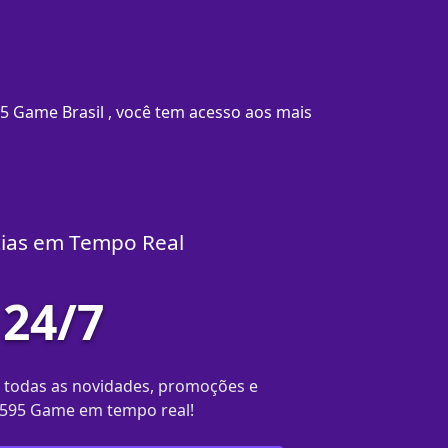
5 Game Brasil , você tem acesso aos mais
cias em Tempo Real
24/7
e todas as novidades, promoções e
 595 Game em tempo real!