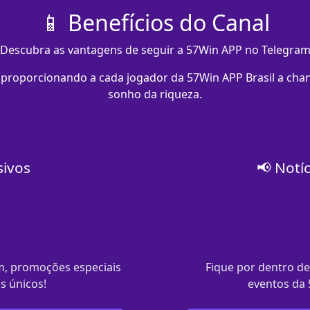
📱 Benefícios do Canal
Descubra as vantagens de seguir a 57Win APP no Telegra
, proporcionando a cada jogador da 57Win APP Brasil a chan
sonho da riqueza.
sivos
📢 Notí
m, promoções especiais
Fique por dentro d
s únicos!
eventos da 