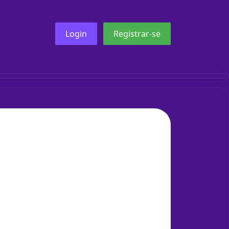
Login
Registrar-se