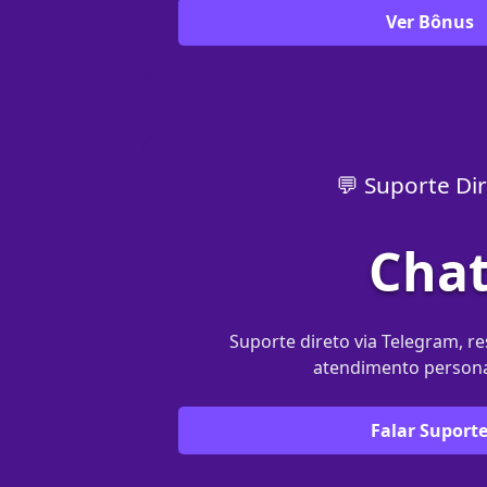
Ver Bônus
💬 Suporte Di
Cha
Suporte direto via Telegram, r
atendimento persona
Falar Suport