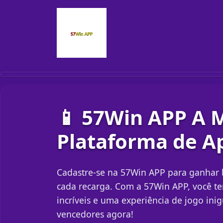
📱 57Win APP A 
Plataforma de A
Cadastre-se na 57Win APP para ganhar 
cada recarga. Com a 57Win APP, você t
incríveis e uma experiência de jogo inig
vencedores agora!