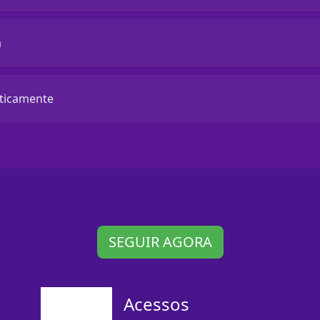
a
aticamente
SEGUIR AGORA
Acessos