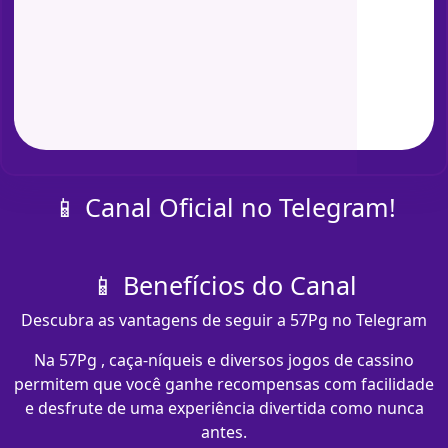
📱 Canal Oficial no Telegram!
📱 Benefícios do Canal
Descubra as vantagens de seguir a 57Pg no Telegram
Na 57Pg , caça-níqueis e diversos jogos de cassino
permitem que você ganhe recompensas com facilidade
e desfrute de uma experiência divertida como nunca
antes.