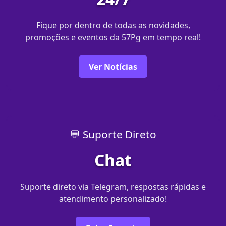
Fique por dentro de todas as novidades,
promoções e eventos da 57Pg em tempo real!
Ver Notícias
💬 Suporte Direto
Chat
Suporte direto via Telegram, respostas rápidas e
atendimento personalizado!