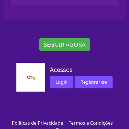
SEGUIR AGORA
Acessos
Login
Registrar-se
Políticas de Privacidade
Termos e Condições