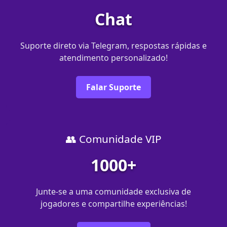
Chat
Suporte direto via Telegram, respostas rápidas e
atendimento personalizado!
Falar Suporte
👥 Comunidade VIP
1000+
Junte-se a uma comunidade exclusiva de
jogadores e compartilhe experiências!