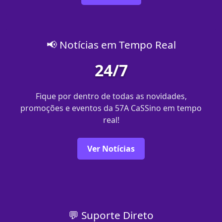
📢 Notícias em Tempo Real
24/7
Fique por dentro de todas as novidades,
promoções e eventos da 57A CaSSino em tempo
real!
Ver Notícias
💬 Suporte Direto