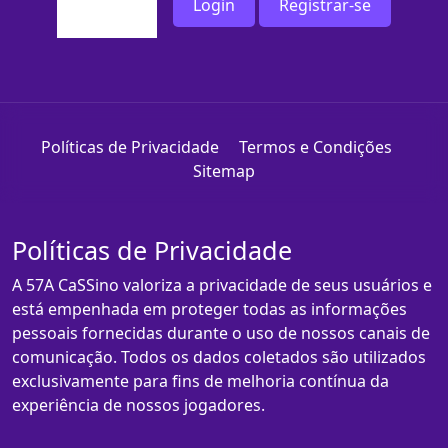
Login
Registrar-se
Políticas de Privacidade
Termos e Condições
Sitemap
Políticas de Privacidade
A 57A CaSSino valoriza a privacidade de seus usuários e
está empenhada em proteger todas as informações
pessoais fornecidas durante o uso de nossos canais de
comunicação. Todos os dados coletados são utilizados
exclusivamente para fins de melhoria contínua da
experiência de nossos jogadores.