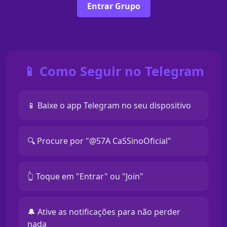
Entrar Grupo
📱 Como Seguir no Telegram
📱 Baixe o app Telegram no seu dispositivo
🔍 Procure por "@57A CaSSinoOficial"
👆 Toque em "Entrar" ou "Join"
🔔 Ative as notificações para não perder
nada