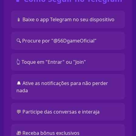
📱 Baixe o app Telegram no seu dispositivo
🔍 Procure por "@56DgameOficial"
👆 Toque em "Entrar" ou "Join"
🔔 Ative as notificações para não perder
nada
💬 Participe das conversas e interaja
🎁 Receba bônus exclusivos