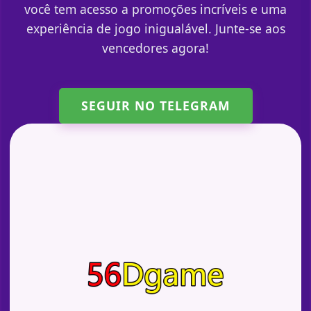
você tem acesso a promoções incríveis e uma
experiência de jogo inigualável. Junte-se aos
vencedores agora!
SEGUIR NO TELEGRAM