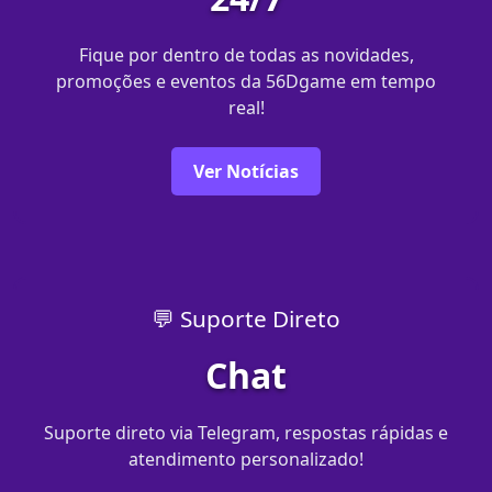
Fique por dentro de todas as novidades,
promoções e eventos da 56Dgame em tempo
real!
Ver Notícias
💬 Suporte Direto
Chat
Suporte direto via Telegram, respostas rápidas e
atendimento personalizado!