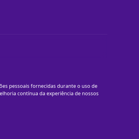
ões pessoais fornecidas durante o uso de
elhoria contínua da experiência de nossos