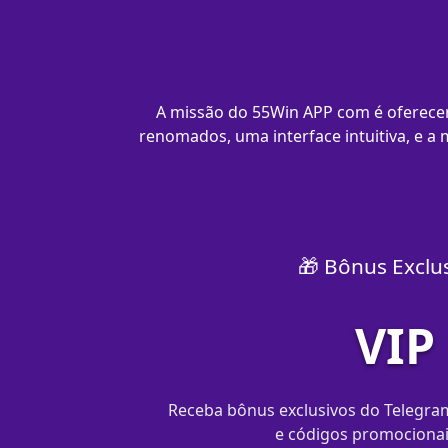
A missão do 55Win APP com​ é oferece
renomados, uma interface intuitiva, e a
🎁 Bônus Exclu
VIP
Receba bônus exclusivos do Telegra
e códigos promocionai