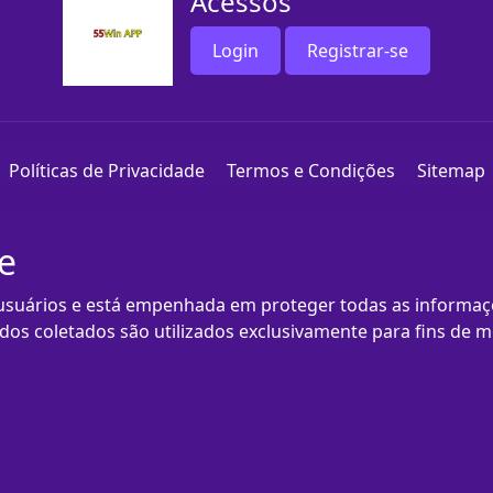
Acessos
Login
Registrar-se
Políticas de Privacidade
Termos e Condições
Sitemap
de
 usuários e está empenhada em proteger todas as informaç
os coletados são utilizados exclusivamente para fins de m