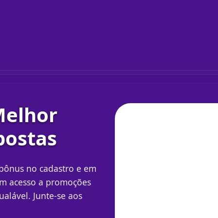
Melhor
postas
bônus no cadastro e em
em acesso a promoções
ualável. Junte-se aos