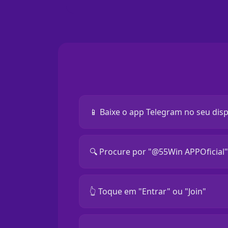
📱 Baixe o app Telegram no seu disp
🔍 Procure por "@55Win APPOficial"
👆 Toque em "Entrar" ou "Join"