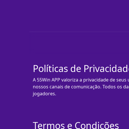
Políticas de Privacida
A 55Win APP valoriza a privacidade de seus
nossos canais de comunicação. Todos os dad
jogadores.
Termos e Condições