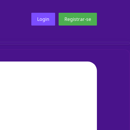
Login
Registrar-se