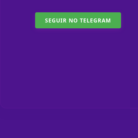
SEGUIR NO TELEGRAM