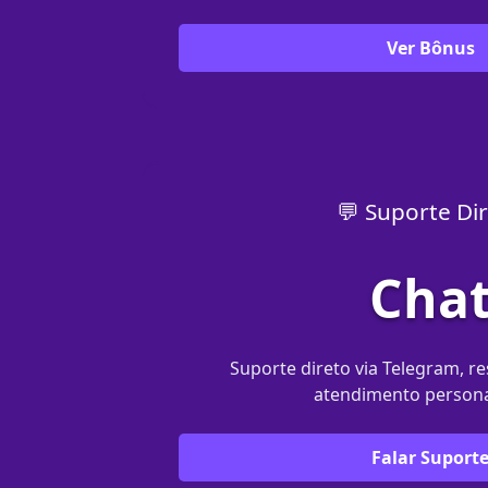
Ver Bônus
💬 Suporte Di
Cha
Suporte direto via Telegram, r
atendimento persona
Falar Suport