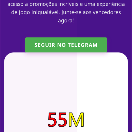
acesso a promoções incríveis e uma experiência
de jogo inigualável. Junte-se aos vencedores
agora!
SEGUIR NO TELEGRAM