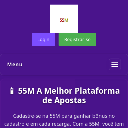
Login
Registrar-se
Menu
📱 55M A Melhor Plataforma
de Apostas
Cadastre-se na 55M para ganhar bônus no
cadastro e em cada recarga. Com a 55M, você tem