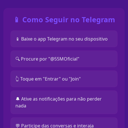
📱 Como Seguir no Telegram
📱 Baixe o app Telegram no seu dispositivo
🔍 Procure por "@55MOficial"
👆 Toque em "Entrar" ou "Join"
🔔 Ative as notificações para não perder
nada
💬 Participe das conversas e interaja