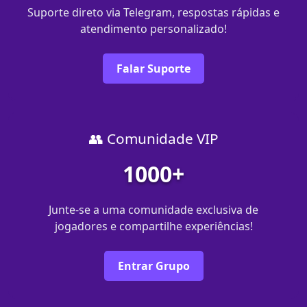
Suporte direto via Telegram, respostas rápidas e
atendimento personalizado!
Falar Suporte
👥 Comunidade VIP
1000+
Junte-se a uma comunidade exclusiva de
jogadores e compartilhe experiências!
Entrar Grupo