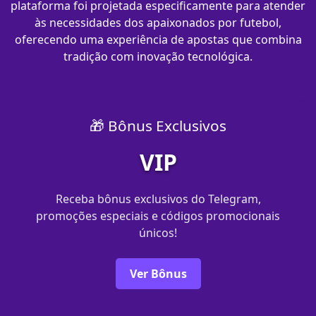
plataforma foi projetada especificamente para atender
às necessidades dos apaixonados por futebol,
oferecendo uma experiência de apostas que combina
tradição com inovação tecnológica.
🎁 Bônus Exclusivos
VIP
Receba bônus exclusivos do Telegram,
promoções especiais e códigos promocionais
únicos!
Ver Bônus