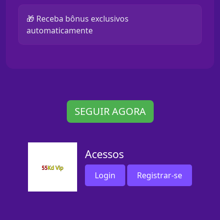
🎁 Receba bônus exclusivos
automaticamente
SEGUIR AGORA
Acessos
Login
Registrar-se