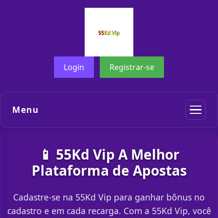
Login
Registrar-se
Menu
📱 55Kd Vip A Melhor
Plataforma de Apostas
Cadastre-se na 55Kd Vip para ganhar bônus no
cadastro e em cada recarga. Com a 55Kd Vip, você