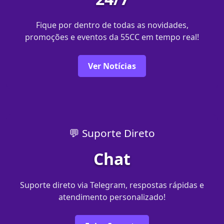
Fique por dentro de todas as novidades,
promoções e eventos da 55CC em tempo real!
Ver Notícias
💬 Suporte Direto
Chat
Suporte direto via Telegram, respostas rápidas e
atendimento personalizado!