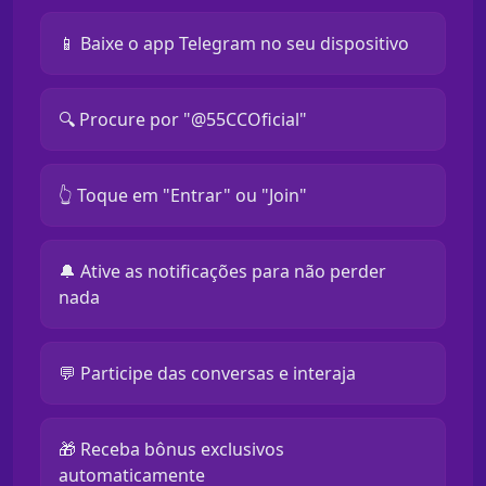
📱 Baixe o app Telegram no seu dispositivo
🔍 Procure por "@55CCOficial"
👆 Toque em "Entrar" ou "Join"
🔔 Ative as notificações para não perder
nada
💬 Participe das conversas e interaja
🎁 Receba bônus exclusivos
automaticamente