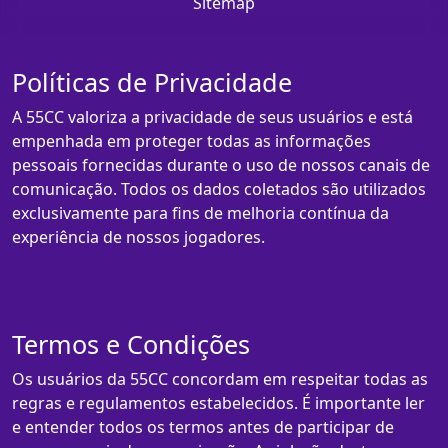
Sitemap
Políticas de Privacidade
A 55CC valoriza a privacidade de seus usuários e está
empenhada em proteger todas as informações
pessoais fornecidas durante o uso de nossos canais de
comunicação. Todos os dados coletados são utilizados
exclusivamente para fins de melhoria contínua da
experiência de nossos jogadores.
Termos e Condições
Os usuários da 55CC concordam em respeitar todas as
regras e regulamentos estabelecidos. É importante ler
e entender todos os termos antes de participar de