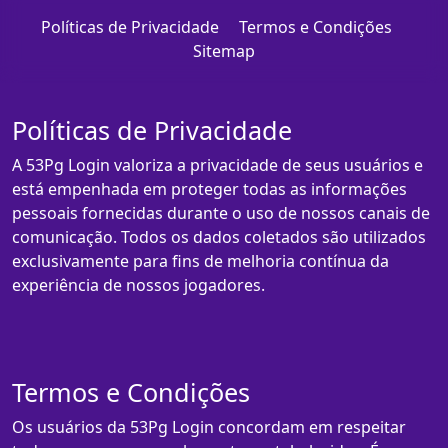
Políticas de Privacidade
Termos e Condições
Sitemap
Políticas de Privacidade
A 53Pg Login valoriza a privacidade de seus usuários e
está empenhada em proteger todas as informações
pessoais fornecidas durante o uso de nossos canais de
comunicação. Todos os dados coletados são utilizados
exclusivamente para fins de melhoria contínua da
experiência de nossos jogadores.
Termos e Condições
Os usuários da 53Pg Login concordam em respeitar