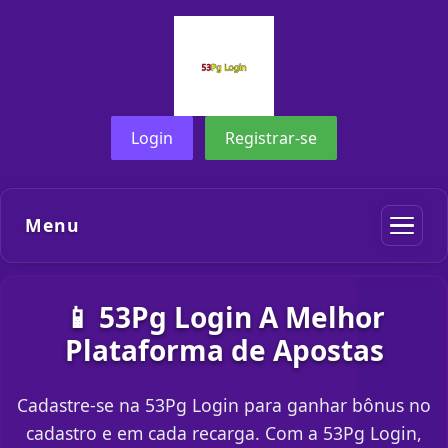
Login
Registrar-se
Menu
📱 53Pg Login A Melhor
Plataforma de Apostas
Cadastre-se na 53Pg Login para ganhar bônus no
cadastro e em cada recarga. Com a 53Pg Login,