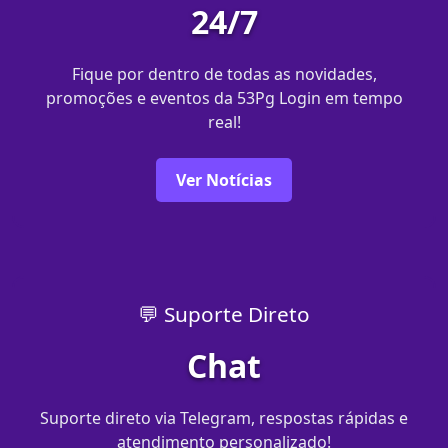
24/7
Fique por dentro de todas as novidades,
promoções e eventos da 53Pg Login em tempo
real!
Ver Notícias
💬 Suporte Direto
Chat
Suporte direto via Telegram, respostas rápidas e
atendimento personalizado!