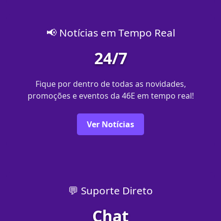
📢 Notícias em Tempo Real
24/7
Fique por dentro de todas as novidades,
promoções e eventos da 46E em tempo real!
Ver Notícias
💬 Suporte Direto
Chat