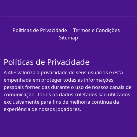
Políticas de Privacidade
Termos e Condições
Sitemap
Políticas de Privacidade
A 46E valoriza a privacidade de seus usuários e está
empenhada em proteger todas as informações
pessoais fornecidas durante o uso de nossos canais de
comunicação. Todos os dados coletados são utilizados
exclusivamente para fins de melhoria contínua da
experiência de nossos jogadores.