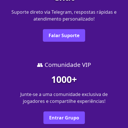
Suporte direto via Telegram, respostas rápidas e
atendimento personalizado!
Falar Suporte
👥 Comunidade VIP
1000+
Junte-se a uma comunidade exclusiva de
jogadores e compartilhe experiências!
Entrar Grupo