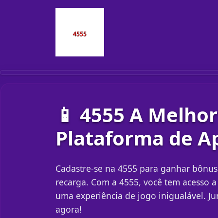
📱 4555 A Melhor
Plataforma de A
Cadastre-se na 4555 para ganhar bônus
recarga. Com a 4555, você tem acesso a
uma experiência de jogo inigualável. J
agora!