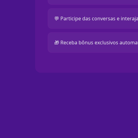
💬 Participe das conversas e interaj
🎁 Receba bônus exclusivos autom