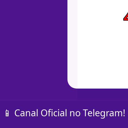
📱 Canal Oficial no Telegram!