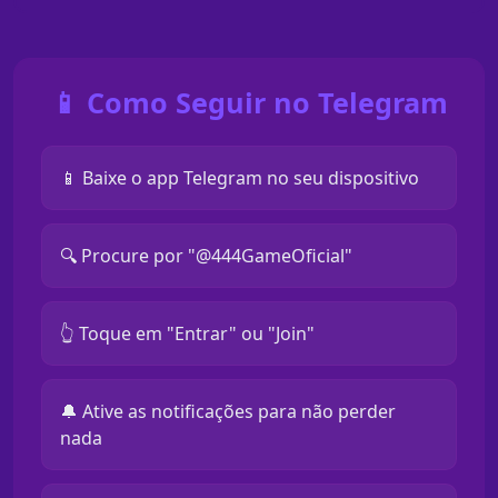
📱 Como Seguir no Telegram
📱 Baixe o app Telegram no seu dispositivo
🔍 Procure por "@444GameOficial"
👆 Toque em "Entrar" ou "Join"
🔔 Ative as notificações para não perder
nada