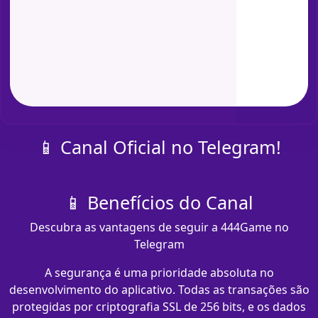
📱 Canal Oficial no Telegram!
📱 Benefícios do Canal
Descubra as vantagens de seguir a 444Game no
Telegram
A segurança é uma prioridade absoluta no
desenvolvimento do aplicativo. Todas as transações são
protegidas por criptografia SSL de 256 bits, e os dados