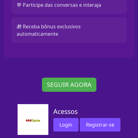
💬 Participe das conversas e interaja
🎁 Receba bônus exclusivos
automaticamente
SEGUIR AGORA
Acessos
Login
Registrar-se