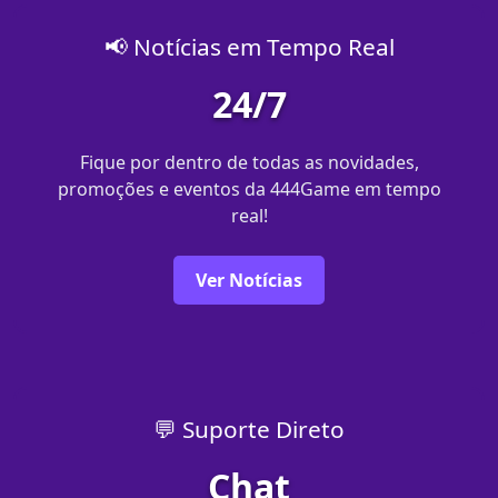
📢 Notícias em Tempo Real
24/7
Fique por dentro de todas as novidades,
promoções e eventos da 444Game em tempo
real!
Ver Notícias
💬 Suporte Direto
Chat