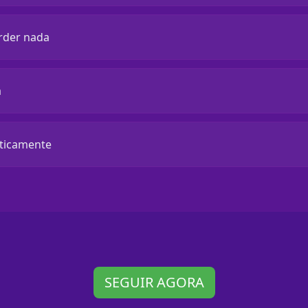
erder nada
a
aticamente
SEGUIR AGORA