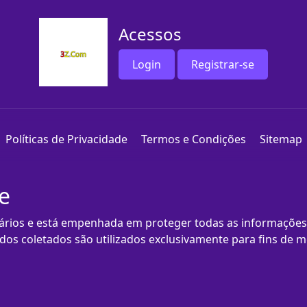
Acessos
Login
Registrar-se
Políticas de Privacidade
Termos e Condições
Sitemap
de
uários e está empenhada em proteger todas as informações
os coletados são utilizados exclusivamente para fins de m