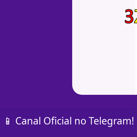
📱 Canal Oficial no Telegram!