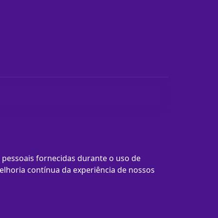
 pessoais fornecidas durante o uso de
elhoria contínua da experiência de nossos