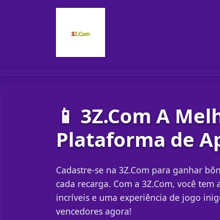
📱 3Z.Com A Mel
Plataforma de A
Cadastre-se na 3Z.Com para ganhar bôn
cada recarga. Com a 3Z.Com, você tem 
incríveis e uma experiência de jogo inig
vencedores agora!