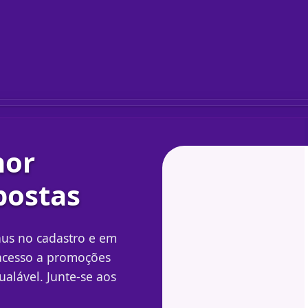
hor
postas
us no cadastro e em
acesso a promoções
ualável. Junte-se aos