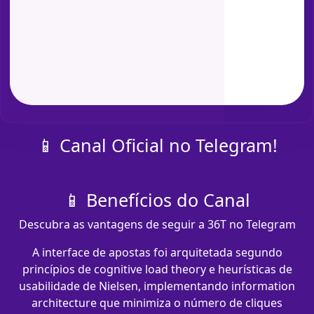
📱 Canal Oficial no Telegram!
📱 Benefícios do Canal
Descubra as vantagens de seguir a 36T no Telegram
A interface de apostas foi arquitetada segundo
princípios de cognitive load theory e heurísticas de
usabilidade de Nielsen, implementando information
architecture que minimiza o número de cliques