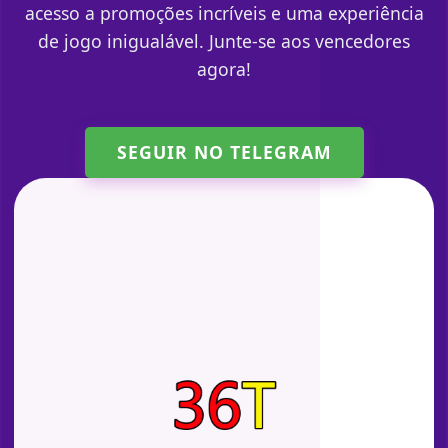
acesso a promoções incríveis e uma experiência
de jogo inigualável. Junte-se aos vencedores
agora!
SEGUIR NO TELEGRAM