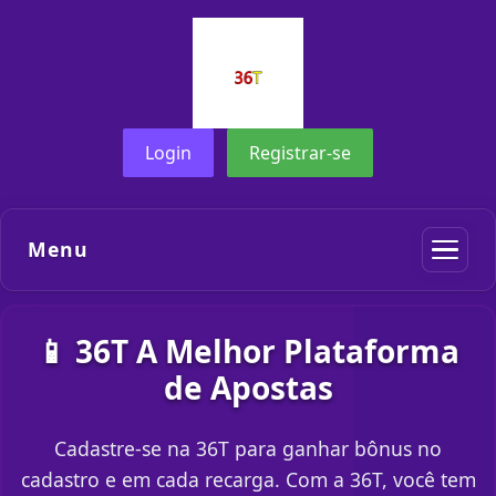
Login
Registrar-se
Menu
📱 36T A Melhor Plataforma
de Apostas
Cadastre-se na 36T para ganhar bônus no
cadastro e em cada recarga. Com a 36T, você tem