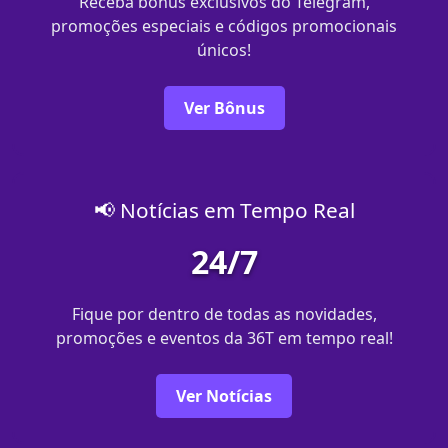
Receba bônus exclusivos do Telegram,
promoções especiais e códigos promocionais
únicos!
Ver Bônus
📢 Notícias em Tempo Real
24/7
Fique por dentro de todas as novidades,
promoções e eventos da 36T em tempo real!
Ver Notícias