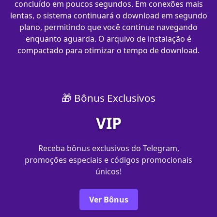
concluído em poucos segundos. Em conexões mais
lentas, o sistema continuará o download em segundo
plano, permitindo que você continue navegando
enquanto aguarda. O arquivo de instalação é
compactado para otimizar o tempo de download.
🎁 Bônus Exclusivos
VIP
Receba bônus exclusivos do Telegram,
promoções especiais e códigos promocionais
únicos!
Ver Bônus