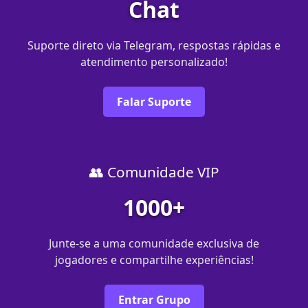
Chat
Suporte direto via Telegram, respostas rápidas e
atendimento personalizado!
Falar Suporte
👥 Comunidade VIP
1000+
Junte-se a uma comunidade exclusiva de
jogadores e compartilhe experiências!
Entrar Grupo