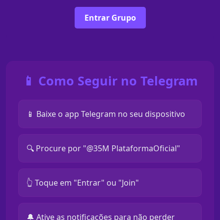
Entrar Grupo
📱 Como Seguir no Telegram
📱 Baixe o app Telegram no seu dispositivo
🔍 Procure por "@35M PlataformaOficial"
👆 Toque em "Entrar" ou "Join"
🔔 Ative as notificações para não perder