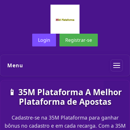
Login
Registrar-se
Menu
📱 35M Plataforma A Melhor
Plataforma de Apostas
Cadastre-se na 35M Plataforma para ganhar
bônus no cadastro e em cada recarga. Com a 35M