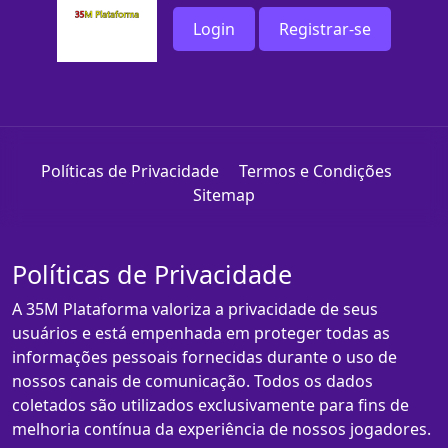
Login
Registrar-se
Políticas de Privacidade
Termos e Condições
Sitemap
Políticas de Privacidade
A 35M Plataforma valoriza a privacidade de seus
usuários e está empenhada em proteger todas as
informações pessoais fornecidas durante o uso de
nossos canais de comunicação. Todos os dados
coletados são utilizados exclusivamente para fins de
melhoria contínua da experiência de nossos jogadores.