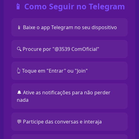
📱 Como Seguir no Telegram
📱 Baixe o app Telegram no seu dispositivo
🔍 Procure por "@3539 ComOficial"
👆 Toque em "Entrar" ou "Join"
🔔 Ative as notificações para não perder
nada
💬 Participe das conversas e interaja