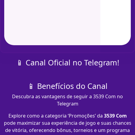
📱 Canal Oficial no Telegram!
📱 Benefícios do Canal
Descubra as vantagens de seguir a 3539 Com no
Telegram
Explore como a categoria ‘Promoções’ da
3539 Com
pode maximizar sua experiência de jogo e suas chances
de vitória, oferecendo bônus, torneios e um programa