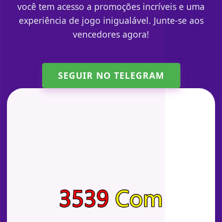
você tem acesso a promoções incríveis e uma
experiência de jogo inigualável. Junte-se aos
vencedores agora!
SEGUIR NO TELEGRAM