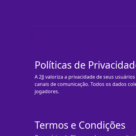
Políticas de Privacida
A 2JJ valoriza a privacidade de seus usuár
canais de comunicação. Todos os dados cole
jogadores.
Termos e Condições