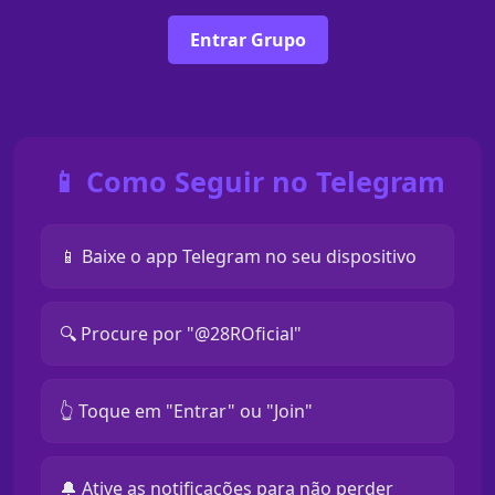
Entrar Grupo
📱 Como Seguir no Telegram
📱 Baixe o app Telegram no seu dispositivo
🔍 Procure por "@28ROficial"
👆 Toque em "Entrar" ou "Join"
🔔 Ative as notificações para não perder