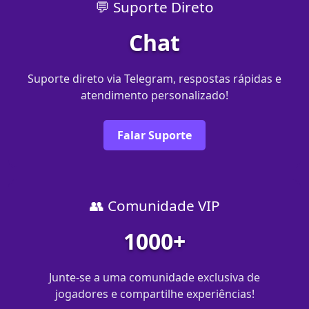
💬 Suporte Direto
Chat
Suporte direto via Telegram, respostas rápidas e
atendimento personalizado!
Falar Suporte
👥 Comunidade VIP
1000+
Junte-se a uma comunidade exclusiva de
jogadores e compartilhe experiências!