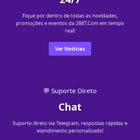
Fique por dentro de todas as novidades,
promoções e eventos da 288T.Com em tempo
real!
Ver Notícias
💬 Suporte Direto
Chat
Suporte direto via Telegram, respostas rápidas e
atendimento personalizado!