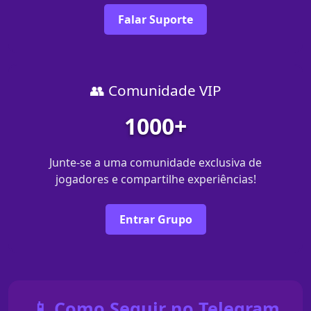
Falar Suporte
👥 Comunidade VIP
1000+
Junte-se a uma comunidade exclusiva de
jogadores e compartilhe experiências!
Entrar Grupo
📱 Como Seguir no Telegram