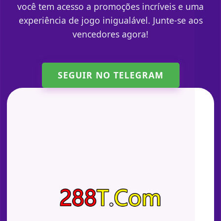
você tem acesso a promoções incríveis e uma
experiência de jogo inigualável. Junte-se aos
vencedores agora!
SEGUIR NO TELEGRAM