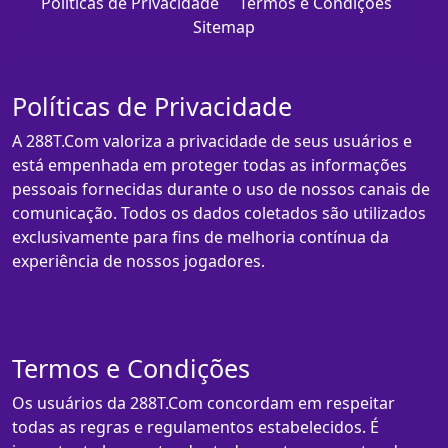
Políticas de Privacidade
Termos e Condições
Sitemap
Políticas de Privacidade
A 288T.Com valoriza a privacidade de seus usuários e
está empenhada em proteger todas as informações
pessoais fornecidas durante o uso de nossos canais de
comunicação. Todos os dados coletados são utilizados
exclusivamente para fins de melhoria contínua da
experiência de nossos jogadores.
Termos e Condições
Os usuários da 288T.Com concordam em respeitar
todas as regras e regulamentos estabelecidos. É