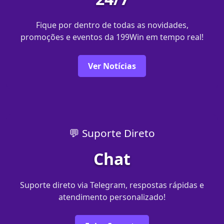
Fique por dentro de todas as novidades,
promoções e eventos da 199Win em tempo real!
Ver Notícias
💬 Suporte Direto
Chat
Suporte direto via Telegram, respostas rápidas e
atendimento personalizado!