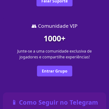
Falar Suporte
👥 Comunidade VIP
1000+
Junte-se a uma comunidade exclusiva de
jogadores e compartilhe experiências!
Entrar Grupo
📱 Como Seguir no Telegram