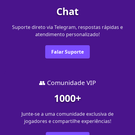
Chat
Suporte direto via Telegram, respostas rápidas e
atendimento personalizado!
Falar Suporte
👥 Comunidade VIP
1000+
Junte-se a uma comunidade exclusiva de
jogadores e compartilhe experiências!