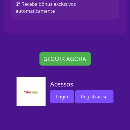
🎁 Receba bônus exclusivos
automaticamente
SEGUIR AGORA
Acessos
Login
Registrar-se