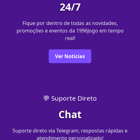
24/7
Fique por dentro de todas as novidades,
promoções e eventos da 1996Jogo em tempo
real!
Ver Notícias
💬 Suporte Direto
Chat
Suporte direto via Telegram, respostas rápidas e
atendimento personalizado!