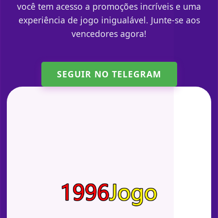
você tem acesso a promoções incríveis e uma
experiência de jogo inigualável. Junte-se aos
vencedores agora!
SEGUIR NO TELEGRAM