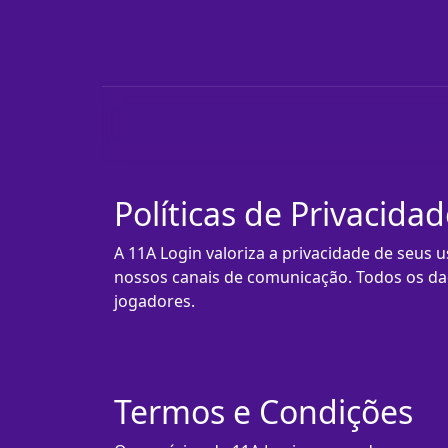
Políticas de Privacida
A 11A Login valoriza a privacidade de seus
nossos canais de comunicação. Todos os dad
jogadores.
Termos e Condições