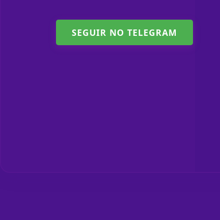
SEGUIR NO TELEGRAM